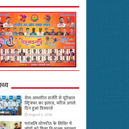
स्थ्य
सेल-आधारित सर्जरी से यूरिथ्रल
स्ट्रिक्चर का इलाज, मरीज अगले
दिन हुआ डिस्चार्ज
August 6, 2026
पतंजलि योगपीठ के शिविर में
लोगों को मिला नि:शुल्क स्वास्थ्य