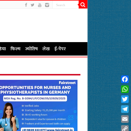
िया
फिल्म
ज्योतिष
लेख
ई-पेपर
Fac
Wha
Twit
Tel
Emai