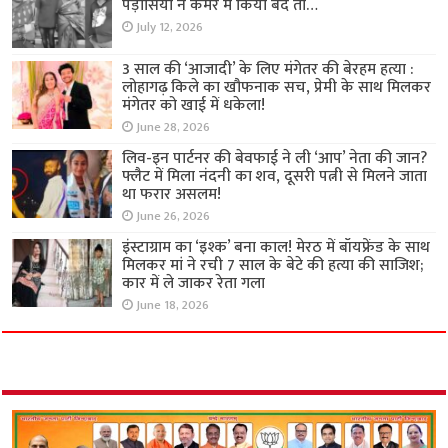
पड़ोसियों ने कमरे में किया बंद तो…
July 12, 2026
3 साल की ‘आजादी’ के लिए मंगेतर की बेरहम हत्या :
लोहागढ़ किले का खौफनाक सच, प्रेमी के साथ मिलकर
मंगेतर को खाई में धकेला!
June 28, 2026
लिव-इन पार्टनर की बेवफाई ने ली ‘आप’ नेता की जान?
फ्लैट में मिला नंदनी का शव, दूसरी पत्नी से मिलने जाता
था फरार असलम!
June 26, 2026
इंस्टाग्राम का ‘इश्क’ बना काल! मेरठ में बॉयफ्रेंड के साथ
मिलकर मां ने रची 7 साल के बेटे की हत्या की साजिश;
कार में ले जाकर रेता गला
June 18, 2026