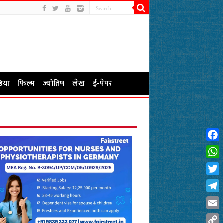
िया
फिल्म
ज्योतिष
लेख
ई-पेपर
Fac
Wha
Twit
Tel
Emai