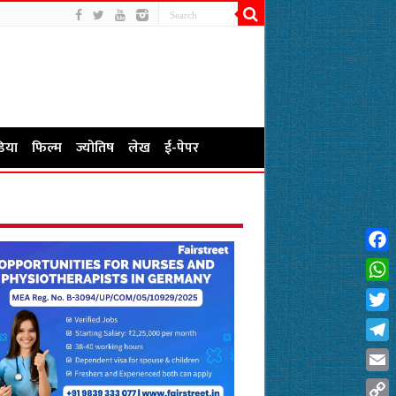
िया
फिल्म
ज्योतिष
लेख
ई-पेपर
Fac
Wha
Twit
Tel
Emai