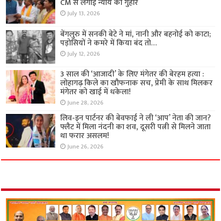
CM से लगाई न्याय की गुहार
July 13, 2026
बेंगलुरु में सनकी बेटे ने मां, नानी और बहनोई को काटा;
पड़ोसियों ने कमरे में किया बंद तो…
July 12, 2026
3 साल की ‘आजादी’ के लिए मंगेतर की बेरहम हत्या :
लोहागढ़ किले का खौफनाक सच, प्रेमी के साथ मिलकर
मंगेतर को खाई में धकेला!
June 28, 2026
लिव-इन पार्टनर की बेवफाई ने ली ‘आप’ नेता की जान?
फ्लैट में मिला नंदनी का शव, दूसरी पत्नी से मिलने जाता
था फरार असलम!
June 26, 2026