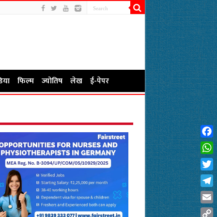
िया
फिल्म
ज्योतिष
लेख
ई-पेपर
Fac
Wha
Twit
Tel
Emai