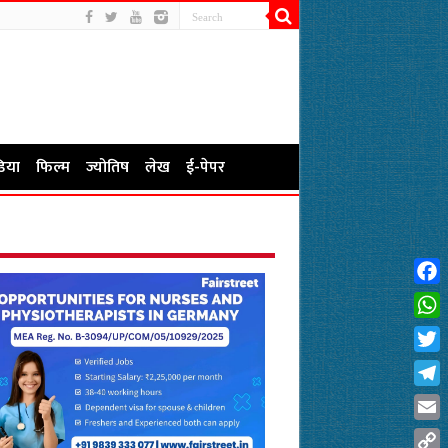
िया
फिल्म
ज्योतिष
लेख
ई-पेपर
Fac
Wha
Twit
Tel
Emai