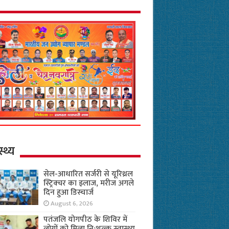
स्थ्य
सेल-आधारित सर्जरी से यूरिथ्रल
स्ट्रिक्चर का इलाज, मरीज अगले
दिन हुआ डिस्चार्ज
August 6, 2026
पतंजलि योगपीठ के शिविर में
लोगों को मिला नि:शुल्क स्वास्थ्य