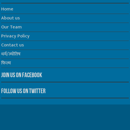
Home
About us
Our Team
Privacy Policy
Contact us
धर्म/ज्योतिष
फिल्म
Join us on Facebook
Follow us on Twitter
Website Developed by -
Prabhat Media Creations
© Copyrights 2026, All Rights Reserved to TelescopeToday.IN