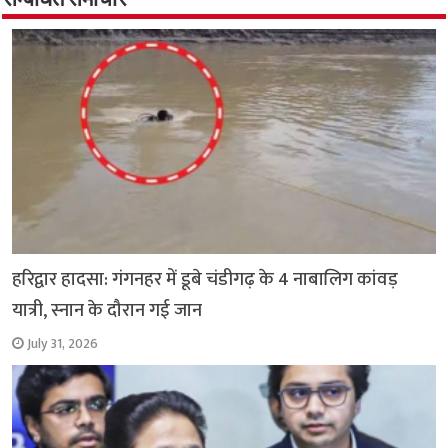
सम्बंधित समाचार
o
p
r
a
n
k
p
m
k
हरिद्वार हादसा: गंगनहर में डूबे चंडीगढ़ के 4 नाबालिग कांवड़
यात्री, स्नान के दौरान गई जान
July 31, 2026