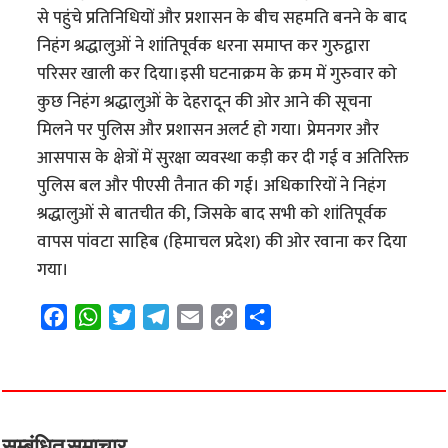
से पहुंचे प्रतिनिधियों और प्रशासन के बीच सहमति बनने के बाद
निहंग श्रद्धालुओं ने शांतिपूर्वक धरना समाप्त कर गुरुद्वारा
परिसर खाली कर दिया।इसी घटनाक्रम के क्रम में गुरुवार को
कुछ निहंग श्रद्धालुओं के देहरादून की ओर आने की सूचना
मिलने पर पुलिस और प्रशासन अलर्ट हो गया। प्रेमनगर और
आसपास के क्षेत्रों में सुरक्षा व्यवस्था कड़ी कर दी गई व अतिरिक्त
पुलिस बल और पीएसी तैनात की गई। अधिकारियों ने निहंग
श्रद्धालुओं से बातचीत की, जिसके बाद सभी को शांतिपूर्वक
वापस पांवटा साहिब (हिमाचल प्रदेश) की ओर रवाना कर दिया
गया।
F
W
T
T
E
C
S
a
h
w
e
m
o
h
c
a
i
l
a
p
a
e
t
t
e
i
y
r
b
s
t
g
l
L
e
o
A
e
r
i