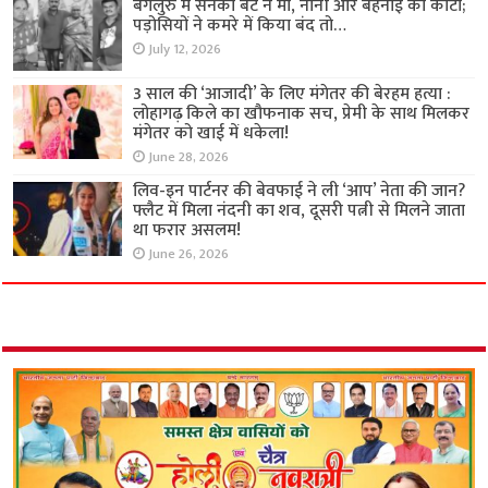
बेंगलुरु में सनकी बेटे ने मां, नानी और बहनोई को काटा;
पड़ोसियों ने कमरे में किया बंद तो…
July 12, 2026
3 साल की ‘आजादी’ के लिए मंगेतर की बेरहम हत्या :
लोहागढ़ किले का खौफनाक सच, प्रेमी के साथ मिलकर
मंगेतर को खाई में धकेला!
June 28, 2026
लिव-इन पार्टनर की बेवफाई ने ली ‘आप’ नेता की जान?
फ्लैट में मिला नंदनी का शव, दूसरी पत्नी से मिलने जाता
था फरार असलम!
June 26, 2026