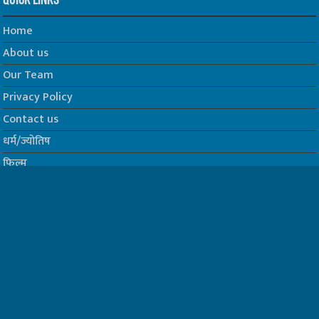
Quick Links
Home
About us
Our Team
Privacy Policy
Contact us
धर्म/ज्योतिष
फिल्म
Join us on Facebook
Follow us on Twitter
Website Developed by -
Prabhat Media Creations