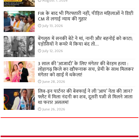
August 7, 2026
FIR के बाद भी गिरफ्तारी नहीं, पीड़ित महिलाओं ने डिप्टी
CM से लगाई न्याय की गुहार
July 13, 2026
बेंगलुरु में सनकी बेटे ने मां, नानी और बहनोई को काटा;
पड़ोसियों ने कमरे में किया बंद तो…
July 12, 2026
3 साल की ‘आजादी’ के लिए मंगेतर की बेरहम हत्या :
लोहागढ़ किले का खौफनाक सच, प्रेमी के साथ मिलकर
मंगेतर को खाई में धकेला!
June 28, 2026
लिव-इन पार्टनर की बेवफाई ने ली ‘आप’ नेता की जान?
फ्लैट में मिला नंदनी का शव, दूसरी पत्नी से मिलने जाता
था फरार असलम!
June 26, 2026