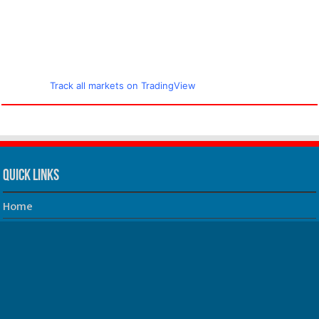
Track all markets on TradingView
Quick Links
Home
About us
Our Team
Privacy Policy
Contact us
धर्म/ज्योतिष