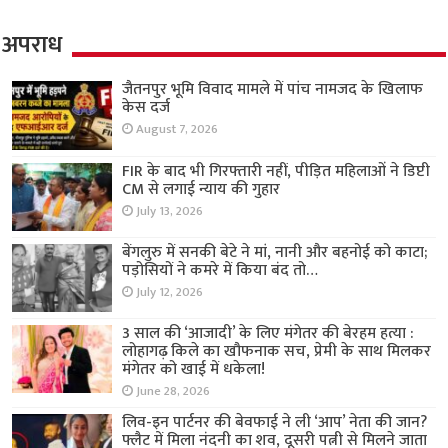
अपराध
जैतनपुर भूमि विवाद मामले में पांच नामजद के खिलाफ
केस दर्ज
August 7, 2026
FIR के बाद भी गिरफ्तारी नहीं, पीड़ित महिलाओं ने डिप्टी
CM से लगाई न्याय की गुहार
July 13, 2026
बेंगलुरु में सनकी बेटे ने मां, नानी और बहनोई को काटा;
पड़ोसियों ने कमरे में किया बंद तो…
July 12, 2026
3 साल की ‘आजादी’ के लिए मंगेतर की बेरहम हत्या :
लोहागढ़ किले का खौफनाक सच, प्रेमी के साथ मिलकर
मंगेतर को खाई में धकेला!
June 28, 2026
लिव-इन पार्टनर की बेवफाई ने ली ‘आप’ नेता की जान?
फ्लैट में मिला नंदनी का शव, दूसरी पत्नी से मिलने जाता