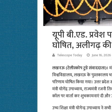
यूपी बी.एड. प्रवेश
घोषित, अलीगढ़ की व
Telescope Today
June 16, 2026
लखनऊ (टेलीस्कोप टुडे संवाददाता)।
म
विश्वविद्यालय, लखनऊ के पुस्तकालय भवन म
परिणाम घोषित किया गया। उत्तर प्रदेश संय
मंत्री योगेंद्र उपाध्याय, राज्यमंत्री र
कॉल पर वार्ता कर शुभकामनाएं दी और
उच्च शिक्षा मंत्री योगेन्द्र उपाध्याय ने 