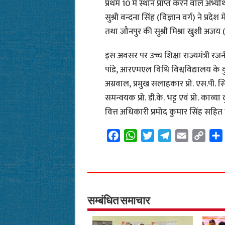
प्रथम 10 में स्थान प्राप्त करने वाले अभ
सुश्री वन्दना सिंह (विज्ञान वर्ग) ने प्रदेश
तथा जौनपुर की सुश्री मिश्रा खुशी अजय (वि
इस अवसर पर उच्च शिक्षा राज्यमंत्री रजनी
पांडे, आरएमएल विधि विश्वविद्यालय के क
अग्रवाल, प्रमुख सलाहकार प्रो. एस.पी. सि
समन्वयक प्रो. डी.के. भट्ट एवं प्रो. काव्या
वित्त अधिकारी प्रमोद कुमार सिंह सहित व
F
W
T
T
E
C
a
h
w
e
m
o
c
a
i
l
a
p
e
t
t
e
i
y
b
s
t
g
l
L
o
A
e
r
i
सम्बंधित समाचार
o
p
r
a
n