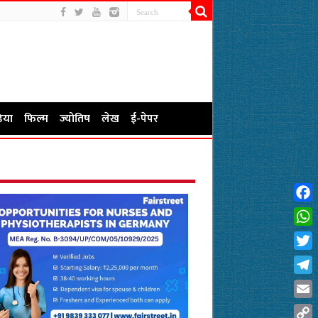
िया
फिल्म
ज्योतिष
लेख
ई-पेपर
Fac
Wha
Twit
Tel
Emai