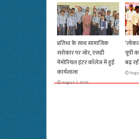
o
p
r
a
n
k
p
m
k
प्रतिभा के साथ सामाजिक
‘लोकल
सरोकार पर जोर, एसडी
यूपी क
मेमोरियल इंटर कॉलेज में हुई
बढ़ रह
कार्यशाला
Augu
August 7, 2026