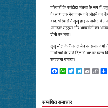
​परिवारों के पसंदीदा गंतव्य के रूप में,
के साथ एक नेक काम को जोड़ने का बे
बाद, परिवारों ने लुलु हाइपरमार्केट में 
शानदार राइड्स और आकर्षणों का आनं
दोनों बन गया।
​लुलु मॉल के रीजनल मैनेजर समीर वर्म
नागरिकों के प्रति दिल से आभार व्यक्
सफलता बनाया।
F
W
T
T
E
C
a
h
w
e
m
o
c
a
i
l
a
p
e
t
t
e
i
y
b
s
t
g
l
L
o
A
e
r
i
सम्बंधित समाचार