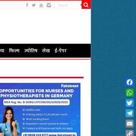
या
फिल्म
ज्योतिष
लेख
ई-पेपर
Fac
Wha
Twit
Tel
Emai