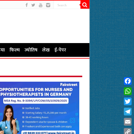
या
फिल्म
ज्योतिष
लेख
ई-पेपर
Fac
Wha
Twit
Tel
Emai