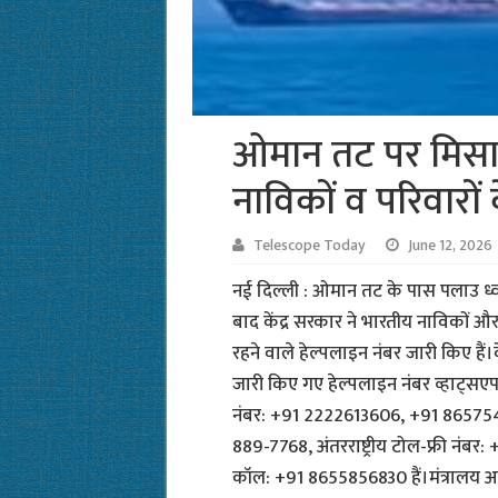
ओमान तट पर मिसा
नाविकों व परिवारों
Telescope Today
June 12, 2026
नई दिल्ली : ओमान तट के पास पलाउ ध्व
बाद केंद्र सरकार ने भारतीय नाविकों औ
रहने वाले हेल्पलाइन नंबर जारी किए हैं।
जारी किए गए हेल्पलाइन नंबर व्हाट्
नंबर: +91 2222613606, +91 8657549
889-7768, अंतरराष्ट्रीय टोल-फ्री न
कॉल: +91 8655856830 हैं।मंत्रालय अ