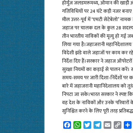
होर्मुज जलडमरूमध्य, ओमान की खाड़ी और
गतिविधियों पर 24 घंटे कड़ी नजर बनाए
मील उत्तर-पूर्व में ‘एमटी सेटेबेलो’ न
जहाज पर चालक दल के कुल 28 सदस्य सव
तीन भारतीय नाविकों की मृत्यु हो गई 
लिया गया है।जहाजरानी महानिदेशालय ने 
विदेशी झंडे वाले जहाजों पर काम कर र
निर्देश दिए हैं।सरकार ने जहाज ऑपरेटरों
सुरक्षा नियमों का कड़ाई से पालन करें। स
समय-समय पर जारी दिशा-निर्देशों पर कड
बारे में जहाजरानी महानिदेशालय को तुर
निपटा जा सके।भारत सरकार ने स्पष्ट कि
वह देश के नाविकों और उनके परिवारों क
सुनिश्चित करने के लिए पूरी तरह प्रतिबद्ध
F
W
T
T
E
C
a
h
w
e
m
o