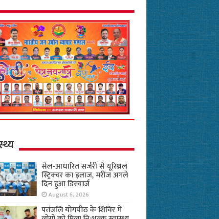
स्थ्य
सेल-आधारित सर्जरी से यूरिथ्रल
स्ट्रिक्चर का इलाज, मरीज अगले
दिन हुआ डिस्चार्ज
August 6, 2026
पतंजलि योगपीठ के शिविर में
लोगों को मिला नि:शुल्क स्वास्थ्य