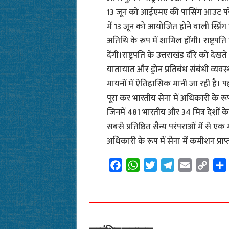
13 जून को आईएमए की पासिंग आउट परेड 
में 13 जून को आयोजित होने वाली स्प्रिंग
अतिथि के रूप में शामिल होंगी। राष्ट्रपत
देंगी।राष्ट्रपति के उत्तराखंड दौरे को देखत
यातायात और ड्रोन प्रतिबंध संबंधी व्यव
मायनों में ऐतिहासिक मानी जा रही है। 
पूरा कर भारतीय सेना में अधिकारी के रू
जिनमें 481 भारतीय और 34 मित्र देशों 
सबसे प्रतिष्ठित सैन्य परंपराओं में से ए
अधिकारी के रूप में सेना में कमीशन प्राप्त
F
W
T
T
E
C
a
h
w
e
m
o
c
a
i
l
a
p
e
t
t
e
i
y
b
s
t
g
l
L