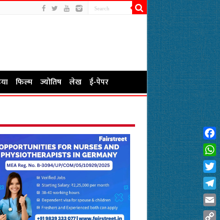
या
फिल्म
ज्योतिष
लेख
ई-पेपर
Fac
Wha
Twit
Tel
Emai