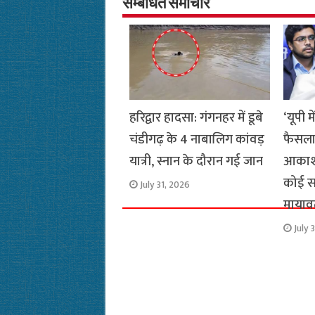
o
A
e
r
i
सम्बंधित समाचार
o
p
r
a
n
k
p
m
k
हरिद्वार हादसा: गंगनहर में डूबे
‘यूपी म
चंडीगढ़ के 4 नाबालिग कांवड़
फैसला म
यात्री, स्नान के दौरान गई जान
आकाश 
कोई सच
July 31, 2026
मायाव
July 