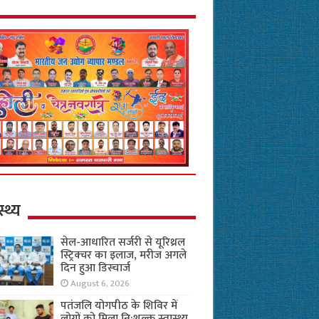
स्थ्य
सेल-आधारित सर्जरी से यूरिथ्रल
स्ट्रिक्चर का इलाज, मरीज अगले
दिन हुआ डिस्चार्ज
August 6, 2026
पतंजलि योगपीठ के शिविर में
लोगों को मिला नि:शुल्क स्वास्थ्य