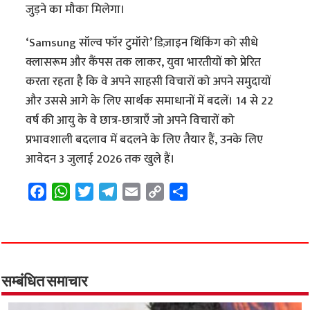
जुड़ने का मौका मिलेगा।
‘Samsung सॉल्व फॉर टुमॉरो’ डिज़ाइन थिंकिंग को सीधे
क्लासरूम और कैंपस तक लाकर, युवा भारतीयों को प्रेरित
करता रहता है कि वे अपने साहसी विचारों को अपने समुदायों
और उससे आगे के लिए सार्थक समाधानों में बदलें। 14 से 22
वर्ष की आयु के वे छात्र-छात्राएँ जो अपने विचारों को
प्रभावशाली बदलाव में बदलने के लिए तैयार हैं, उनके लिए
आवेदन 3 जुलाई 2026 तक खुले हैं।
F
W
T
T
E
C
S
a
h
w
e
m
o
h
c
a
i
l
a
p
a
e
t
t
e
i
y
r
b
s
t
g
l
L
e
o
A
e
r
i
सम्बंधित समाचार
o
p
r
a
n