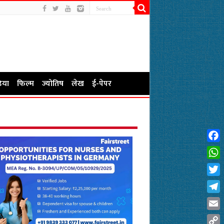
िया
फिल्म
ज्योतिष
लेख
ई-पेपर
Fac
Wha
Twit
Tel
Emai