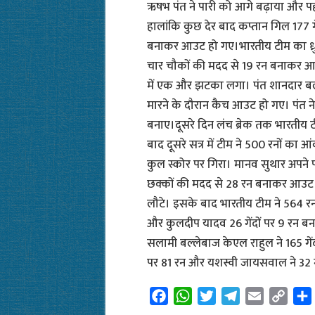
ऋषभ पंत ने पारी को आगे बढ़ाया और पहल
हालांकि कुछ देर बाद कप्तान गिल 177 ग
बनाकर आउट हो गए।भारतीय टीम का ध्रुव जु
चार चौकों की मदद से 19 रन बनाकर आउट
में एक और झटका लगा। पंत शानदार बल्
मारने के दौरान कैच आउट हो गए। पंत ने
बनाए।दूसरे दिन लंच ब्रेक तक भारतीय
बाद दूसरे सत्र में टीम ने 500 रनों का
कुल स्कोर पर गिरा। मानव सुथार अपने पद
छक्कों की मदद से 28 रन बनाकर आउट ह
लौटे। इसके बाद भारतीय टीम ने 564 रन 
और कुलदीप यादव 26 गेंदों पर 9 रन ब
सलामी बल्लेबाज केएल राहुल ने 165 गेंदो
पर 81 रन और यशस्वी जायसवाल ने 32 
F
W
T
T
E
C
a
h
w
e
m
o