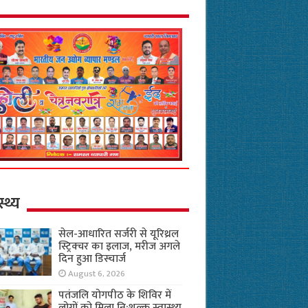
स्थ्य
सेल-आधारित सर्जरी से यूरिथ्रल
स्ट्रिक्चर का इलाज, मरीज अगले
दिन हुआ डिस्चार्ज
August 6, 2026
पतंजलि योगपीठ के शिविर में
लोगों को मिला नि:शुल्क स्वास्थ्य