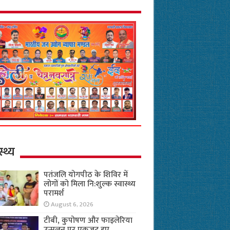
स्थ्य
पतंजलि योगपीठ के शिविर में
लोगों को मिला नि:शुल्क स्वास्थ्य
परामर्श
August 6, 2026
टीबी, कुपोषण और फाइलेरिया
उन्मूलन पर एकजुट हुए