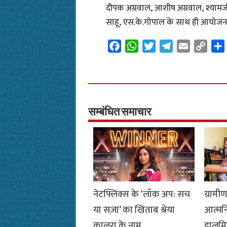
दीपक अग्रवाल, आशीष अग्रवाल, श्यामजी 
साहू, एस.के.गोपाल के साथ ही आयोजन स
F
W
T
T
E
C
a
h
w
e
m
o
c
a
i
l
a
p
e
t
t
e
i
y
b
s
t
g
l
L
o
A
e
r
i
सम्बंधित समाचार
o
p
r
a
n
k
p
m
k
नेटफ्लिक्स के ‘लॉक अप: सच
ग्राम
या सज़ा’ का खिताब श्रेया
आत्मनि
कालरा के नाम
डालमि