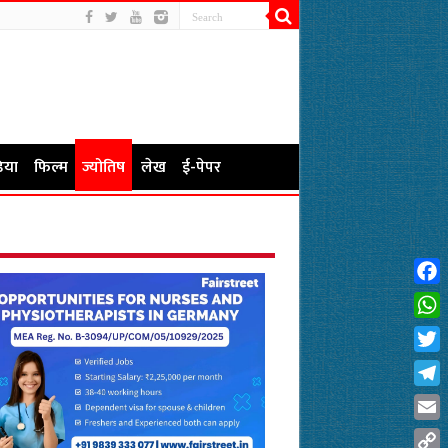
िया
फिल्म
ज्योतिष
लेख
ई-पेपर
Fac
Wha
Twit
Tel
Emai