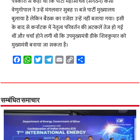
पत्रकारों से कहा था कि पार्टी महासचिव (संगठन) केसी
वेणुगोपाल ने उन्हें मंगलवार सुबह 11 बजे पार्टी मुख्यालय
बुलाया है लेकिन बैठक का एजेंडा उन्हें नहीं बताया गया। इसी
के बाद से कर्नाटक में नेतृत्व परिवर्तन की अटकलें तेज हो गई
थीं और चर्चा होने लगी थी कि उपमुख्यमंत्री डीके शिवकुमार को
मुख्यमंत्री बनाया जा सकता है।
F
W
T
T
E
C
S
a
h
w
e
m
o
h
c
a
i
l
a
p
a
e
t
t
e
i
y
r
b
s
t
g
l
L
e
o
A
e
r
i
सम्बंधित समाचार
o
p
r
a
n
k
p
m
k