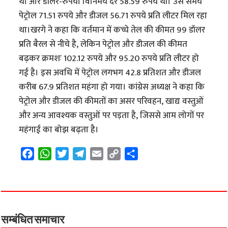
था और डॉलर-रुपया विनिमय दर 58.59 रुपये थी। उस समय
पेट्रोल 71.51 रुपये और डीजल 56.71 रुपये प्रति लीटर मिल रहा
था।खरगे ने कहा कि वर्तमान में कच्चे तेल की कीमत 99 डॉलर
प्रति बैरल से नीचे है, लेकिन पेट्रोल और डीजल की कीमत
बढ़कर क्रमशः 102.12 रुपये और 95.20 रुपये प्रति लीटर हो
गई है। इस अवधि में पेट्रोल लगभग 42.8 प्रतिशत और डीजल
करीब 67.9 प्रतिशत महंगा हो गया। कांग्रेस अध्यक्ष ने कहा कि
पेट्रोल और डीजल की कीमतों का असर परिवहन, खाद्य वस्तुओं
और अन्य आवश्यक वस्तुओं पर पड़ता है, जिससे आम लोगों पर
महंगाई का बोझ बढ़ता है।
F
W
T
T
E
C
S
a
h
w
e
m
o
h
c
a
i
l
a
p
a
e
t
t
e
i
y
r
b
s
t
g
l
L
e
o
A
e
r
i
सम्बंधित समाचार