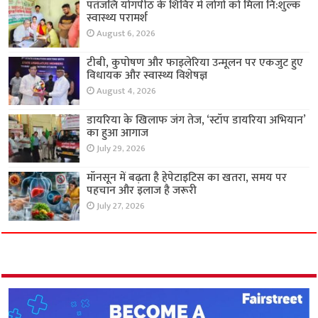
पतंजलि योगपीठ के शिविर में लोगों को मिला नि:शुल्क
स्वास्थ्य परामर्श
August 6, 2026
टीबी, कुपोषण और फाइलेरिया उन्मूलन पर एकजुट हुए
विधायक और स्वास्थ्य विशेषज्ञ
August 4, 2026
डायरिया के खिलाफ जंग तेज, ‘स्टॉप डायरिया अभियान’
का हुआ आगाज
July 29, 2026
मॉनसून में बढ़ता है हेपेटाइटिस का खतरा, समय पर
पहचान और इलाज है जरूरी
July 27, 2026