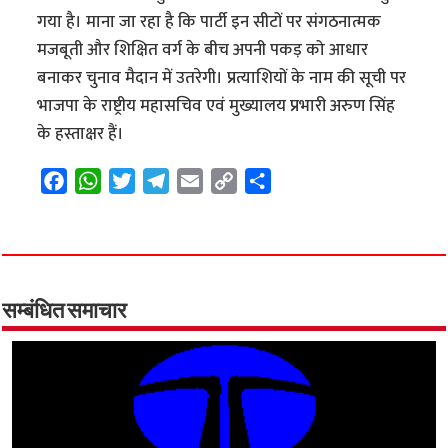
गया है। माना जा रहा है कि पार्टी इन सीटों पर संगठनात्मक
मजबूती और शिक्षित वर्ग के बीच अपनी पकड़ को आधार
बनाकर चुनाव मैदान में उतरेगी। प्रत्याशियों के नाम की सूची पर
भाजपा के राष्ट्रीय महासचिव एवं मुख्यालय प्रभारी अरुण सिंह
के हस्ताक्षर हैं।
F
W
T
T
E
C
S
a
h
w
e
m
o
h
c
a
i
l
a
p
a
e
t
t
e
i
y
r
b
s
t
g
l
L
e
o
A
e
r
i
सम्बंधित समाचार
o
p
r
a
n
k
p
m
k