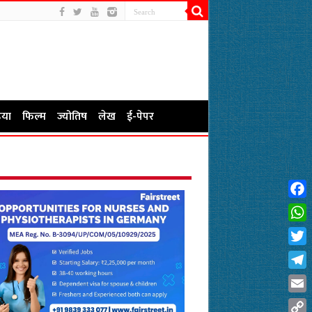
या
फिल्म
ज्योतिष
लेख
ई-पेपर
Fac
Wha
Twit
Tel
Emai