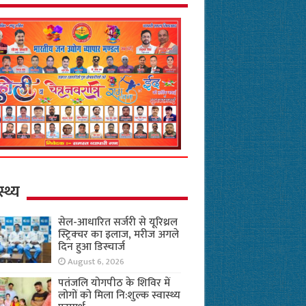
स्थ्य
सेल-आधारित सर्जरी से यूरिथ्रल
स्ट्रिक्चर का इलाज, मरीज अगले
दिन हुआ डिस्चार्ज
August 6, 2026
पतंजलि योगपीठ के शिविर में
लोगों को मिला नि:शुल्क स्वास्थ्य