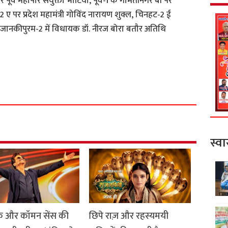
पूर्व महापौर संयुक्ता भाटिया, पूर्व-1 के गोमतीनगर बी पर
ी-2 ए पर प्रदेश महामंत्री गोविंद नारायण शुक्ल, चिनहट-2 ई
-5 के जानकीपुरम-2 में विधायक डॉ. नीरज बोरा बतौर अतिथि
S
h
a
r
e
स्वा
 और कॉमन सेंस की
छिपे राज़ और रहस्यमयी