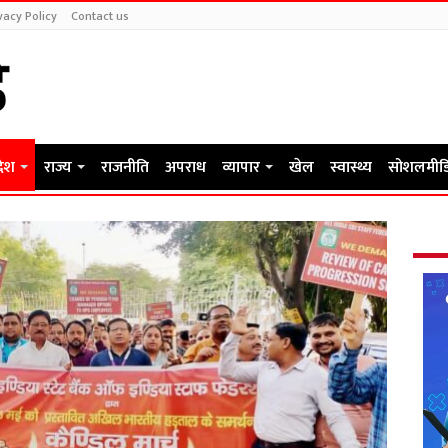
vacy Policy
Contact us
देश
राज्य
राजनीति
अपराध
व्यापार
खेल
स्वास्थ्य
सोशलमीड