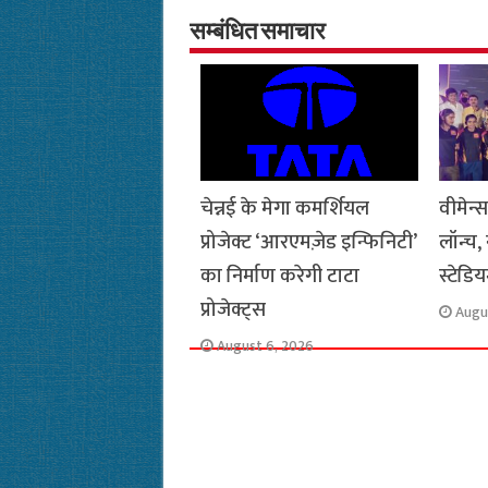
b
s
t
g
l
L
o
A
e
r
i
सम्बंधित समाचार
o
p
r
a
n
k
p
m
k
चेन्नई के मेगा कमर्शियल
वीमेन्
प्रोजेक्ट ‘आरएमज़ेड इन्फिनिटी’
लॉन्च,
का निर्माण करेगी टाटा
स्टेडि
प्रोजेक्ट्स
Augu
August 6, 2026