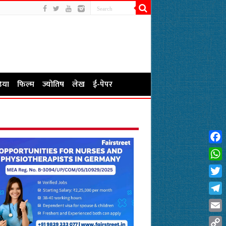
िया
फिल्म
ज्योतिष
लेख
ई-पेपर
Fac
Wha
Twit
Tel
Emai