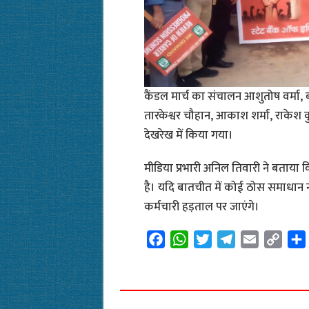
कैंडल मार्च का संचालन आशुतोष वर्मा, 
तारकेश्वर चौहान, आकाश शर्मा, राकेश 
देखरेख में किया गया।
मीडिया प्रभारी अनिल तिवारी ने बताया कि
है। यदि बातचीत में कोई ठोस समाधान नह
कर्मचारी हड़ताल पर जाएंगे।
F
W
T
T
E
C
a
h
w
e
m
o
c
a
i
l
a
p
e
t
t
e
i
y