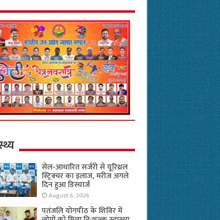
स्थ्य
सेल-आधारित सर्जरी से यूरिथ्रल
स्ट्रिक्चर का इलाज, मरीज अगले
दिन हुआ डिस्चार्ज
August 6, 2026
पतंजलि योगपीठ के शिविर में
लोगों को मिला नि:शुल्क स्वास्थ्य