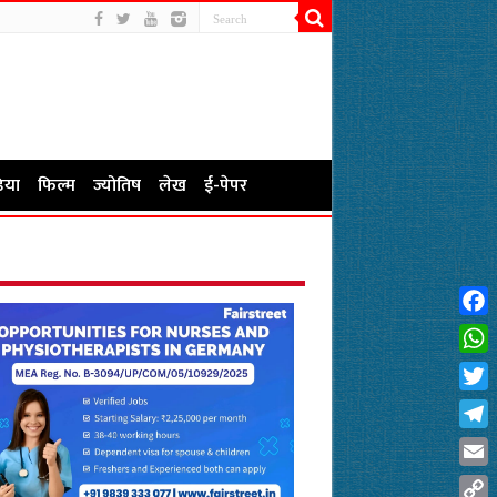
िया
फिल्म
ज्योतिष
लेख
ई-पेपर
Fac
Wha
Twit
Tel
Emai