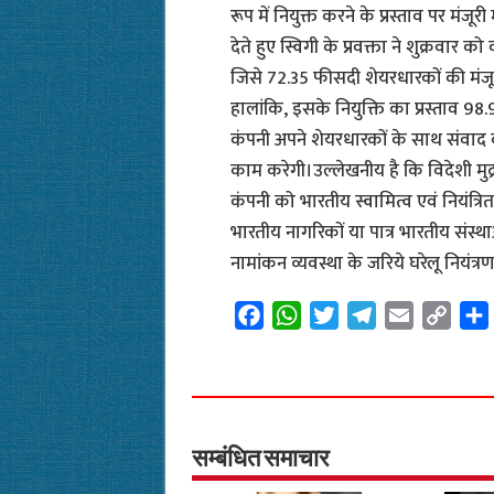
रूप में नियुक्त करने के प्रस्ताव पर मंजू
देते हुए स्विगी के प्रवक्ता ने शुक्रवार 
जिसे 72.35 फीसदी शेयरधारकों की मंज
हालांकि, इसके नियुक्ति का प्रस्ताव 9
कंपनी अपने शेयरधारकों के साथ संवाद
काम करेगी।उल्लेखनीय है कि विदेशी मुद्
कंपनी को भारतीय स्वामित्व एवं नियंत्रि
भारतीय नागरिकों या पात्र भारतीय संस
नामांकन व्यवस्था के जरिये घरेलू नियंत्र
F
W
T
T
E
C
a
h
w
e
m
o
c
a
i
l
a
p
e
t
t
e
i
y
b
s
t
g
l
L
o
A
e
r
i
सम्बंधित समाचार
o
p
r
a
n