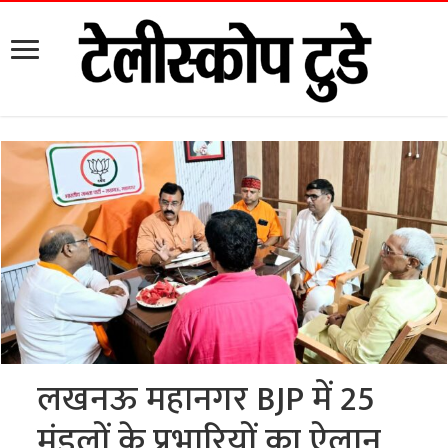
लखनऊ महानगर BJP में 25
मंडलों के प्रभारियों का ऐलान