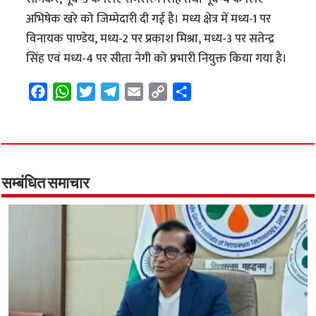
अभिषेक खरे को जिम्मेदारी दी गई है। मध्य क्षेत्र में मध्य-1 पर
विनायक पाण्डेय, मध्य-2 पर प्रकाश मिश्रा, मध्य-3 पर सतेन्द्र
सिंह एवं मध्य-4 पर सीता नेगी को प्रभारी नियुक्त किया गया है।
F
W
T
T
E
C
S
a
h
w
e
m
o
h
c
a
i
l
a
p
a
e
t
t
e
i
y
r
b
s
t
g
l
L
e
o
A
e
r
i
सम्बंधित समाचार
o
p
r
a
n
k
p
m
k