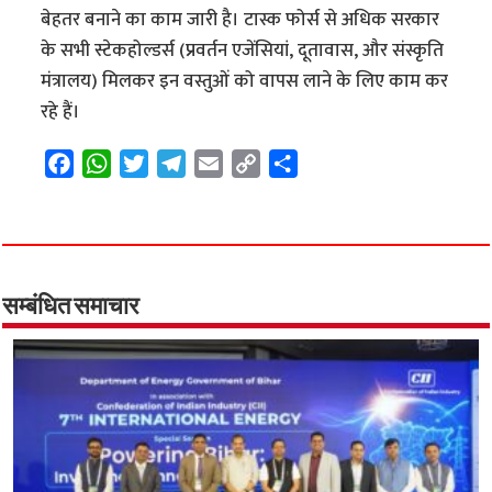
बेहतर बनाने का काम जारी है। टास्क फोर्स से अधिक सरकार
के सभी स्टेकहोल्डर्स (प्रवर्तन एजेंसियां, दूतावास, और संस्कृति
मंत्रालय) मिलकर इन वस्तुओं को वापस लाने के लिए काम कर
रहे हैं।
F
W
T
T
E
C
S
a
h
w
e
m
o
h
c
a
i
l
a
p
a
e
t
t
e
i
y
r
b
s
t
g
l
L
e
o
A
e
r
i
सम्बंधित समाचार
o
p
r
a
n
k
p
m
k