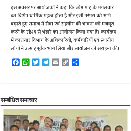
इस अवसर पर आयोजकों ने कहा कि ज्येष्ठ माह के मंगलवार
का विशेष धार्मिक महत्व होता है और इसी परंपरा को आगे
बढ़ाते हुए समाज में सेवा एवं सहयोग की भावना को मजबूत
करने के उद्देश्य से भंडारे का आयोजन किया गया है। कार्यक्रम
में कारागार विभाग के अधिकारियों, कर्मचारियों एवं स्थानीय
लोगों ने उत्साहपूर्वक भाग लिया और आयोजन की सराहना की।
F
W
T
T
E
C
S
a
h
w
e
m
o
h
c
a
i
l
a
p
a
e
t
t
e
i
y
r
b
s
t
g
l
L
e
o
A
e
r
i
सम्बंधित समाचार
o
p
r
a
n
k
p
m
k