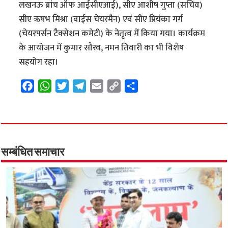
लखनऊ ब्रांच ऑफ आईसीएआई), सीए आशीष गुप्ता (सचिव)
सीए ऋषभ मिश्रा (वाईस चेयरमैन) एवं सीए प्रियंका गर्ग
(चेयरपर्सन टैक्सेशन कमेटी) के नेतृत्व में किया गया। कार्यक्रम
के आयोजन में कुमार सौरव, नमन तिवारी का भी विशेष
सहयोग रहा।
F
W
T
T
E
C
S
a
h
w
e
m
o
h
c
a
i
l
a
p
a
e
t
t
e
i
y
r
b
s
t
g
l
L
e
o
A
e
r
i
सम्बंधित समाचार
o
p
r
a
n
k
p
m
k