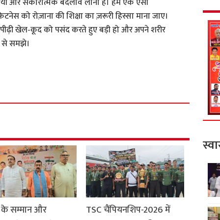
थायी और सकारात्मक बदलाव लाना है। हम एक ऐसी
फिटनेस को रोज़ाना की शिक्षा का ज़रूरी हिस्सा माना जाए।
 पीढ़ी खेल-कूद को पसंद करते हुए बड़ी हो और अपने शरीर
ग से समझे।
S
h
a
r
e
स्वा
 के सम्मान और
TSC चैंपियनशिप-2026 में