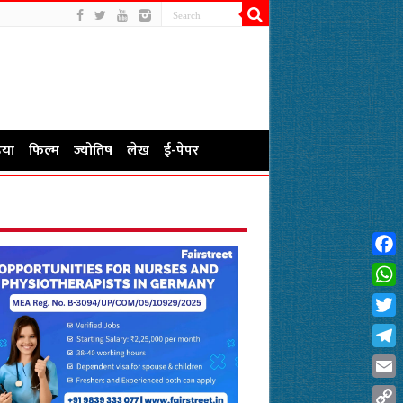
या
फिल्म
ज्योतिष
लेख
ई-पेपर
Fac
Wha
Twit
Tel
Emai