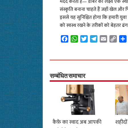
मदद करती है— डाबर का लक्ष्य एक स्
संस्कृति बनाना चाहते हैं जहाँ खेल और 
इससे यह सुनिश्चित होगा कि हमारी युवा
को स्वस्थ रखने के तरीकों को बेहतर ढं
F
W
T
T
E
C
a
h
w
e
m
o
c
a
i
l
a
p
e
t
t
e
i
y
b
s
t
g
l
L
o
A
e
r
i
सम्बंधित समाचार
o
p
r
a
n
k
p
m
k
कैफ़े का स्वाद अब आपकी
शहीदों