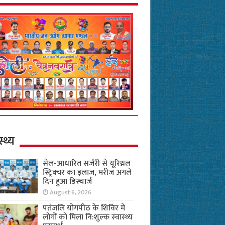
स्थ्य
सेल-आधारित सर्जरी से यूरिथ्रल
स्ट्रिक्चर का इलाज, मरीज अगले
दिन हुआ डिस्चार्ज
August 6, 2026
पतंजलि योगपीठ के शिविर में
लोगों को मिला नि:शुल्क स्वास्थ्य