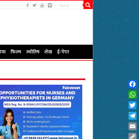
िया
फिल्म
ज्योतिष
लेख
ई-पेपर
Fac
Wha
Twit
Tel
Emai