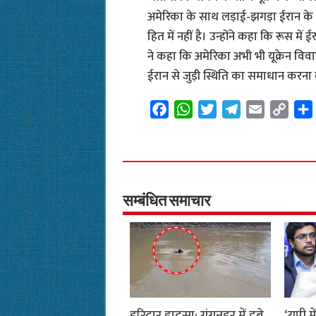
अमेरिका के साथ लड़ाई-झगड़ा ईरान के हि
हित में नहीं है। उन्होंने कहा कि रूस म
ने कहा कि अमेरिका अभी भी यूक्रेन विवा
ईरान से जुड़ी स्थिति का समाधान करना ब
F
W
T
T
E
C
a
h
w
e
m
o
c
a
i
l
a
p
e
t
t
e
i
y
b
s
t
g
l
L
o
A
e
r
i
सम्बंधित समाचार
o
p
r
a
n
k
p
m
k
हरिद्वार हादसा: गंगनहर में डूबे
‘यूपी म