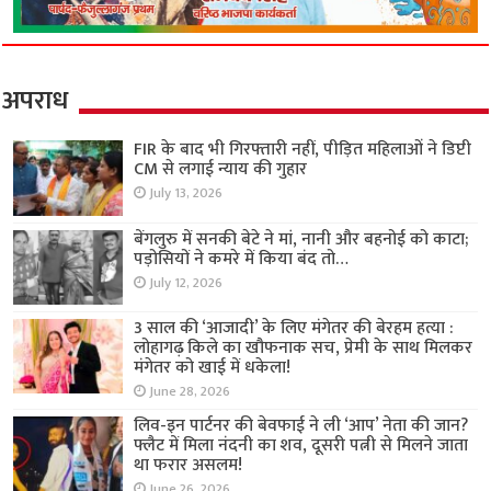
अपराध
FIR के बाद भी गिरफ्तारी नहीं, पीड़ित महिलाओं ने डिप्टी
CM से लगाई न्याय की गुहार
July 13, 2026
बेंगलुरु में सनकी बेटे ने मां, नानी और बहनोई को काटा;
पड़ोसियों ने कमरे में किया बंद तो…
July 12, 2026
3 साल की ‘आजादी’ के लिए मंगेतर की बेरहम हत्या :
लोहागढ़ किले का खौफनाक सच, प्रेमी के साथ मिलकर
मंगेतर को खाई में धकेला!
June 28, 2026
लिव-इन पार्टनर की बेवफाई ने ली ‘आप’ नेता की जान?
फ्लैट में मिला नंदनी का शव, दूसरी पत्नी से मिलने जाता
था फरार असलम!
June 26, 2026