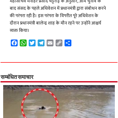
महासचिव मनोहर प्रसाद भट्टराई के अनुसार, आम चुनाव के
बाद संसद के पहले अधिवेशन में प्रधानमंत्री द्वारा संबोधन करने
की परंपरा रही है। इस परंपरा के विपरीत पूरे अधिवेशन के
दौरान प्रधानमंत्री बालेन्द्र शाह के मौन रहने पर उन्होंने आश्चर्य
व्यक्त किया।
F
W
T
T
E
C
S
a
h
w
e
m
o
h
c
a
i
l
a
p
a
e
t
t
e
i
y
r
b
s
t
g
l
L
e
o
A
e
r
i
सम्बंधित समाचार
o
p
r
a
n
k
p
m
k