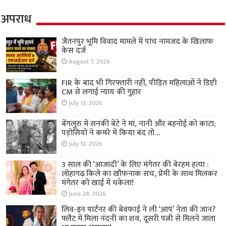
अपराध
जैतनपुर भूमि विवाद मामले में पांच नामजद के खिलाफ
केस दर्ज
August 7, 2026
FIR के बाद भी गिरफ्तारी नहीं, पीड़ित महिलाओं ने डिप्टी
CM से लगाई न्याय की गुहार
July 13, 2026
बेंगलुरु में सनकी बेटे ने मां, नानी और बहनोई को काटा;
पड़ोसियों ने कमरे में किया बंद तो…
July 12, 2026
3 साल की ‘आजादी’ के लिए मंगेतर की बेरहम हत्या :
लोहागढ़ किले का खौफनाक सच, प्रेमी के साथ मिलकर
मंगेतर को खाई में धकेला!
June 28, 2026
लिव-इन पार्टनर की बेवफाई ने ली ‘आप’ नेता की जान?
फ्लैट में मिला नंदनी का शव, दूसरी पत्नी से मिलने जाता