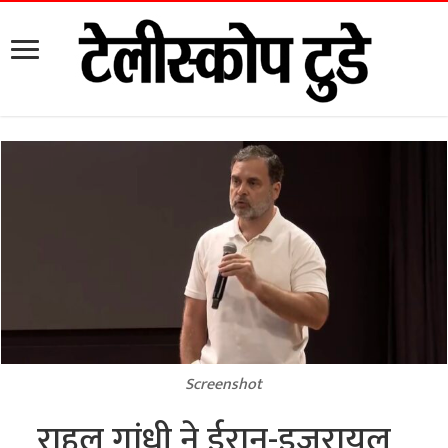
Screenshot
राहुल गांधी ने ईरान-इजरायल