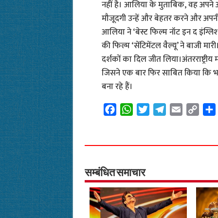
नहीं है। आलिया के मुताबिक, वह अपने अ
मौजूदगी उन्हें और बेहतर करने और अपनी
आलिया ने ‘बेस्ट फिल्म नॉट इन द इंग्लिश ल
की फिल्म ‘सेंटिमेंटल वैल्यू’ ने बाजी मा
दर्शकों का दिल जीत लिया।अंतरराष्ट्री
जिसने एक बार फिर साबित किया कि भ
बना रहे हैं।
F
W
T
T
E
C
a
h
w
e
m
o
c
a
i
l
a
p
e
t
t
e
i
y
b
s
t
g
l
L
o
A
e
r
i
सम्बंधित समाचार
o
p
r
a
n
k
p
m
k