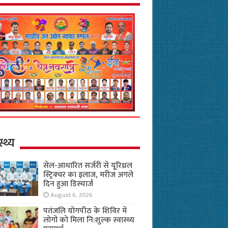
स्थ्य
सेल-आधारित सर्जरी से यूरिथ्रल
स्ट्रिक्चर का इलाज, मरीज अगले
दिन हुआ डिस्चार्ज
August 6, 2026
पतंजलि योगपीठ के शिविर में
लोगों को मिला नि:शुल्क स्वास्थ्य