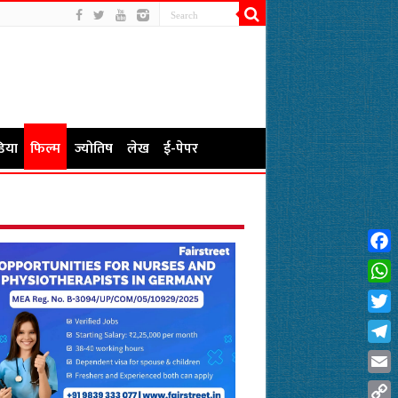
िया
फिल्म
ज्योतिष
लेख
ई-पेपर
Fac
Wha
Twit
Tel
Emai