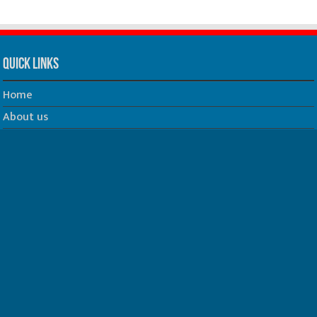
Quick Links
Home
About us
Our Team
Privacy Policy
Contact us
धर्म/ज्योतिष
फिल्म
Join us on Facebook
Follow us on Twitter