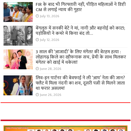
FIR के बाद भी गिरफ्तारी नहीं, पीड़ित महिलाओं ने डिप्टी
CM से लगाई न्याय की गुहार
July 13, 2026
बेंगलुरु में सनकी बेटे ने मां, नानी और बहनोई को काटा;
पड़ोसियों ने कमरे में किया बंद तो…
July 12, 2026
3 साल की ‘आजादी’ के लिए मंगेतर की बेरहम हत्या :
लोहागढ़ किले का खौफनाक सच, प्रेमी के साथ मिलकर
मंगेतर को खाई में धकेला!
June 28, 2026
लिव-इन पार्टनर की बेवफाई ने ली ‘आप’ नेता की जान?
फ्लैट में मिला नंदनी का शव, दूसरी पत्नी से मिलने जाता
था फरार असलम!
June 26, 2026