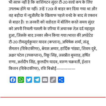
भी साफ़ नहीं है कि वाशिंगटन सुंदर टी-20 वर्ल्ड कप के लिए
उपलब्ध होंगे या नहीं। उन्हें T20I से बाहर कर दिया गया था और
वह बड़ौदा में न्यूजीलैंड के खिलाफ पहले वनडे के बाद से एक्शन
से बाहर हैं। 11 जनवरी को वडोदरा में बॉलिंग करते समय सुंदर
को अपनी निचली पसली के एरिया में अचानक तेज़ दर्द महसूस
हुआ, जिसके बाद उनका स्कैन किया गया।भारत की अपडेटेड
टी-20 टीमसूर्यकुमार यादव (कप्तान), अभिषेक शर्मा, संजू
सैमसन (विकेटकीपर), श्रेयस अय्यर, हार्दिक पांड्या, शिवम दुबे,
अक्षर पटेल (उपकप्तान), रिंकू सिंह, जसप्रीत बुमराह, हर्षित
राणा, अर्शदीप सिंह, कुलदीप यादव, वरुण चक्रवर्ती, ईशान
किशन (विकेटकीपर), रवि बिश्नोई—————
F
W
T
T
E
C
S
a
h
w
e
m
o
h
c
a
i
l
a
p
a
e
t
t
e
i
y
r
b
s
t
g
l
L
e