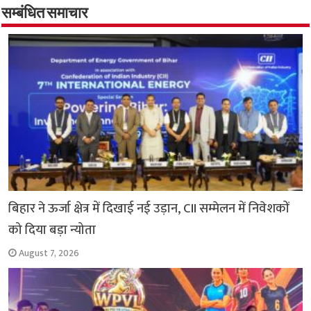
o
A
e
r
i
सम्बंधित समाचार
o
p
r
a
n
k
p
m
k
बिहार ने ऊर्जा क्षेत्र में दिखाई नई उड़ान, CII सम्मेलन में निवेशकों
को दिया बड़ा न्योता
August 7, 2026