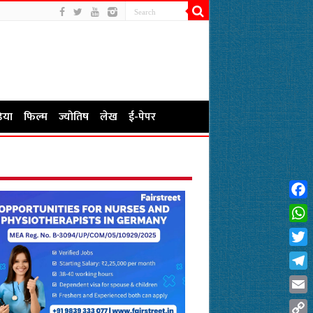
िया
फिल्म
ज्योतिष
लेख
ई-पेपर
Fac
Wha
Twit
Tel
Emai