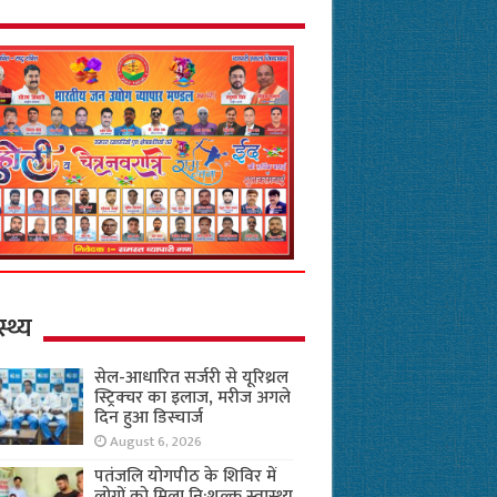
स्थ्य
सेल-आधारित सर्जरी से यूरिथ्रल
स्ट्रिक्चर का इलाज, मरीज अगले
दिन हुआ डिस्चार्ज
August 6, 2026
पतंजलि योगपीठ के शिविर में
लोगों को मिला नि:शुल्क स्वास्थ्य