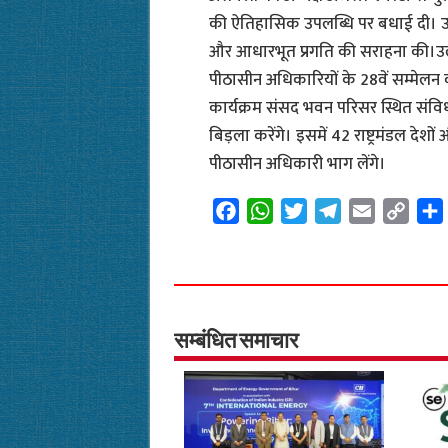
की ऐतिहासिक उपलब्धि पर बधाई दी। उन्
और आधारभूत प्रगति की सराहना की।उल्ले
पीठासीन अधिकारियों के 28वें सम्मेलन का उ
कार्यक्रम संसद भवन परिसर स्थित संविध
बिड़ला करेंगे। इसमें 42 राष्ट्रमंडल देश
पीठासीन अधिकारी भाग लेंगे।
F
W
T
T
E
C
a
h
w
e
m
o
c
a
i
l
a
p
e
t
t
e
i
y
b
s
t
g
l
L
o
A
e
r
i
सम्बंधित समाचार
o
p
r
a
n
k
p
m
k