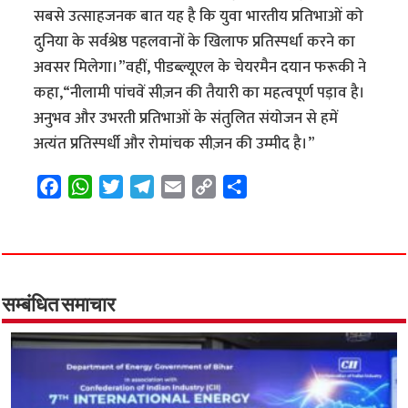
सबसे उत्साहजनक बात यह है कि युवा भारतीय प्रतिभाओं को
दुनिया के सर्वश्रेष्ठ पहलवानों के खिलाफ प्रतिस्पर्धा करने का
अवसर मिलेगा।”वहीं, पीडब्ल्यूएल के चेयरमैन दयान फरूकी ने
कहा,“नीलामी पांचवें सीज़न की तैयारी का महत्वपूर्ण पड़ाव है।
अनुभव और उभरती प्रतिभाओं के संतुलित संयोजन से हमें
अत्यंत प्रतिस्पर्धी और रोमांचक सीज़न की उम्मीद है।”
F
W
T
T
E
C
S
a
h
w
e
m
o
h
c
a
i
l
a
p
a
e
t
t
e
i
y
r
b
s
t
g
l
L
e
o
A
e
r
i
सम्बंधित समाचार
o
p
r
a
n
k
p
m
k