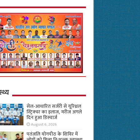
स्थ्य
सेल-आधारित सर्जरी से यूरिथ्रल
स्ट्रिक्चर का इलाज, मरीज अगले
दिन हुआ डिस्चार्ज
August 6, 2026
पतंजलि योगपीठ के शिविर में
लोगों को मिला नि:शुल्क स्वास्थ्य