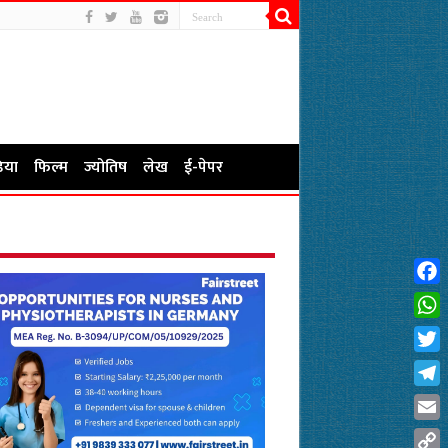
िया
फिल्म
ज्योतिष
लेख
ई-पेपर
Fac
Wha
Twit
Tel
Emai