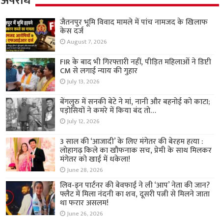
अपराध
जैतनपुर भूमि विवाद मामले में पांच नामजद के खिलाफ
केस दर्ज
August 7, 2026
FIR के बाद भी गिरफ्तारी नहीं, पीड़ित महिलाओं ने डिप्टी
CM से लगाई न्याय की गुहार
July 13, 2026
बेंगलुरु में सनकी बेटे ने मां, नानी और बहनोई को काटा;
पड़ोसियों ने कमरे में किया बंद तो…
July 12, 2026
3 साल की ‘आजादी’ के लिए मंगेतर की बेरहम हत्या :
लोहागढ़ किले का खौफनाक सच, प्रेमी के साथ मिलकर
मंगेतर को खाई में धकेला!
June 28, 2026
लिव-इन पार्टनर की बेवफाई ने ली ‘आप’ नेता की जान?
फ्लैट में मिला नंदनी का शव, दूसरी पत्नी से मिलने जाता
था फरार असलम!
June 26, 2026