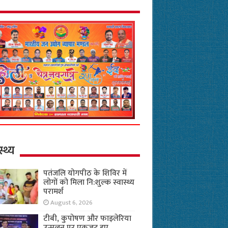
स्थ्य
पतंजलि योगपीठ के शिविर में
लोगों को मिला नि:शुल्क स्वास्थ्य
परामर्श
August 6, 2026
टीबी, कुपोषण और फाइलेरिया
उन्मूलन पर एकजुट हुए