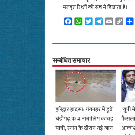
मजबूत रिश्तों को सच में दिखाता है।
F
W
T
T
E
C
a
h
w
e
m
o
c
a
i
l
a
p
e
t
t
e
i
y
b
s
t
g
l
L
o
A
e
r
i
सम्बंधित समाचार
o
p
r
a
n
k
p
m
k
हरिद्वार हादसा: गंगनहर में डूबे
‘यूपी म
चंडीगढ़ के 4 नाबालिग कांवड़
फैसला म
यात्री, स्नान के दौरान गई जान
आकाश 