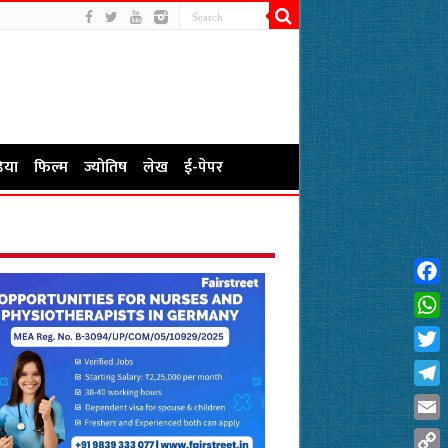
िया
फिल्म
ज्योतिष
लेख
ई-पेपर
Fac
Wha
Twit
Tel
Emai