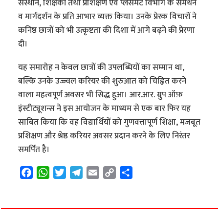
संस्थान, शिक्षकों तथा प्रशिक्षण एवं प्लेसमेंट विभाग के समर्थन
व मार्गदर्शन के प्रति आभार व्यक्त किया। उनके प्रेरक विचारों ने
कनिष्ठ छात्रों को भी उत्कृष्टता की दिशा में आगे बढ़ने की प्रेरणा
दी।
यह समारोह न केवल छात्रों की उपलब्धियों का सम्मान था,
बल्कि उनके उज्ज्वल करियर की शुरुआत को चिह्नित करने
वाला महत्वपूर्ण अवसर भी सिद्ध हुआ। आर.आर. ग्रुप ऑफ़
इंस्टीट्यूशन्स ने इस आयोजन के माध्यम से एक बार फिर यह
साबित किया कि वह विद्यार्थियों को गुणवत्तापूर्ण शिक्षा, मजबूत
प्रशिक्षण और श्रेष्ठ करियर अवसर प्रदान करने के लिए निरंतर
समर्पित है।
F
W
T
T
E
C
S
a
h
w
e
m
o
h
c
a
i
l
a
p
a
e
t
t
e
i
y
r