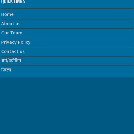
Quick Links
Home
About us
Our Team
Privacy Policy
Contact us
धर्म/ज्योतिष
फिल्म
Join us on Facebook
Follow us on Twitter
Website Developed by -
Prabhat Media Creations