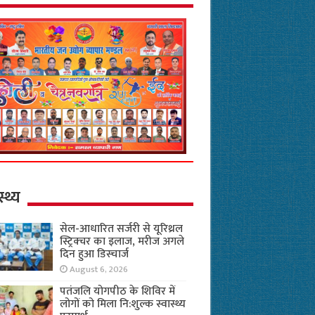
स्थ्य
सेल-आधारित सर्जरी से यूरिथ्रल
स्ट्रिक्चर का इलाज, मरीज अगले
दिन हुआ डिस्चार्ज
August 6, 2026
पतंजलि योगपीठ के शिविर में
लोगों को मिला नि:शुल्क स्वास्थ्य