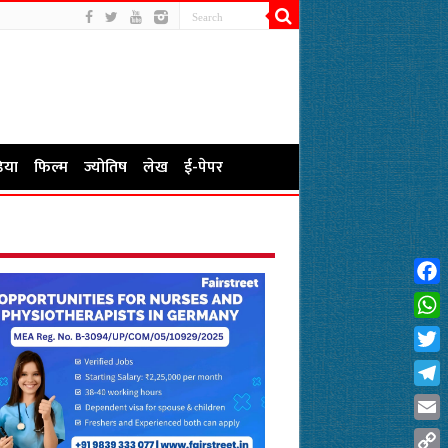
िया
फिल्म
ज्योतिष
लेख
ई-पेपर
Fac
Wha
Twit
Tel
Emai