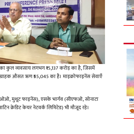
नेंस का कुल व्यवसाय लगभग ₹15,137 करोड़ का है, जिसमें
ि ग्राहक औसत ऋण ₹55,045 का है। माइक्रोफाइनेंस सेवाएँ
।
टी सीओओ, मुथूट फाइनेंस), एसके भार्गव (सीएफओ, सोनाटा
ाटिन क्रेडिट केयर नेटवर्क लिमिटेड) भी मौजूद रहे।
S
h