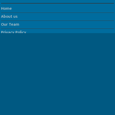
Home
About us
Our Team
Privacy Policy
Contact us
धर्म/ज्योतिष
फिल्म
Join us on Facebook
Follow us on Twitter
Website Developed by -
Prabhat Media Creations
© Copyrights 2026, All Rights Reserved to TelescopeToday.IN