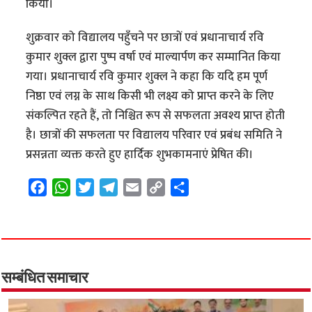
किया।
शुक्रवार को विद्यालय पहुँचने पर छात्रों एवं प्रधानाचार्य रवि
कुमार शुक्ल द्वारा पुष्प वर्षा एवं माल्यार्पण कर सम्मानित किया
गया। प्रधानाचार्य रवि कुमार शुक्ल ने कहा कि यदि हम पूर्ण
निष्ठा एवं लग्न के साथ किसी भी लक्ष्य को प्राप्त करने के लिए
संकल्पित रहते हैं, तो निश्चित रूप से सफलता अवश्य प्राप्त होती
है। छात्रों की सफलता पर विद्यालय परिवार एवं प्रबंध समिति ने
प्रसन्नता व्यक्त करते हुए हार्दिक शुभकामनाएं प्रेषित की।
F
W
T
T
E
C
S
a
h
w
e
m
o
h
c
a
i
l
a
p
a
e
t
t
e
i
y
r
b
s
t
g
l
L
e
o
A
e
r
i
सम्बंधित समाचार
o
p
r
a
n