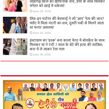
लोहागढ़ किले का खौफनाक सच, प्रेमी के साथ मिलकर
मंगेतर को खाई में धकेला!
June 28, 2026
लिव-इन पार्टनर की बेवफाई ने ली ‘आप’ नेता की जान?
फ्लैट में मिला नंदनी का शव, दूसरी पत्नी से मिलने जाता
था फरार असलम!
June 26, 2026
इंस्टाग्राम का ‘इश्क’ बना काल! मेरठ में बॉयफ्रेंड के साथ
मिलकर मां ने रची 7 साल के बेटे की हत्या की साजिश;
कार में ले जाकर रेता गला
June 18, 2026