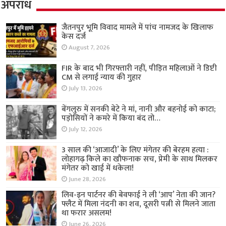
अपराध
जैतनपुर भूमि विवाद मामले में पांच नामजद के खिलाफ
केस दर्ज
August 7, 2026
FIR के बाद भी गिरफ्तारी नहीं, पीड़ित महिलाओं ने डिप्टी
CM से लगाई न्याय की गुहार
July 13, 2026
बेंगलुरु में सनकी बेटे ने मां, नानी और बहनोई को काटा;
पड़ोसियों ने कमरे में किया बंद तो…
July 12, 2026
3 साल की ‘आजादी’ के लिए मंगेतर की बेरहम हत्या :
लोहागढ़ किले का खौफनाक सच, प्रेमी के साथ मिलकर
मंगेतर को खाई में धकेला!
June 28, 2026
लिव-इन पार्टनर की बेवफाई ने ली ‘आप’ नेता की जान?
फ्लैट में मिला नंदनी का शव, दूसरी पत्नी से मिलने जाता
था फरार असलम!
June 26, 2026