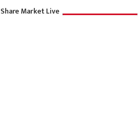
सेठ एम.आर. जैपुरिया स्कूल्स में इम्तियाज़ अली का
प्रेरक संवाद, छात्रों ने पूछे बेबाक सवाल
August 6, 2026
देशभक्ति के जज़्बे से भर देगी ‘बॉर्डर 2’, स्वतंत्रता दिवस
पर ज़ी सिनेमा पर होगा प्रसारण
August 6, 2026
मौसम का हाल
Share Market Live