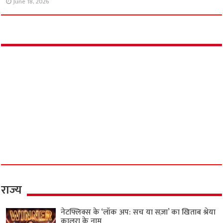
3 साल की ‘आजादी’ के लिए मंगेतर की बेरहम हत्या :
लोहागढ़ किले का खौफनाक सच, प्रेमी के साथ मिलकर
मंगेतर को खाई में धकेला!
June 28, 2026
लिव-इन पार्टनर की बेवफाई ने ली ‘आप’ नेता की जान?
फ्लैट में मिला नंदनी का शव, दूसरी पत्नी से मिलने जाता
था फरार असलम!
June 26, 2026
इंस्टाग्राम का ‘इश्क’ बना काल! मेरठ में बॉयफ्रेंड के साथ
मिलकर मां ने रची 7 साल के बेटे की हत्या की साजिश;
कार में ले जाकर रेता गला
June 18, 2026