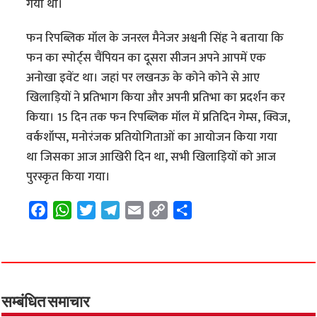
गया था।
फन रिपब्लिक मॉल के जनरल मैनेजर अश्वनी सिंह ने बताया कि
फन का स्पोर्ट्स चैंपियन का दूसरा सीजन अपने आपमें एक
अनोखा इवेंट था। जहां पर लखनऊ के कोने कोने से आए
खिलाड़ियों ने प्रतिभाग किया और अपनी प्रतिभा का प्रदर्शन कर
किया। 15 दिन तक फन रिपब्लिक मॉल में प्रतिदिन गेम्स, क्विज,
वर्कशॉप्स, मनोरंजक प्रतियोगिताओं का आयोजन किया गया
था जिसका आज आखिरी दिन था, सभी खिलाड़ियों को आज
पुरस्कृत किया गया।
F
W
T
T
E
C
S
a
h
w
e
m
o
h
c
a
i
l
a
p
a
e
t
t
e
i
y
r
b
s
t
g
l
L
e
o
A
e
r
i
सम्बंधित समाचार