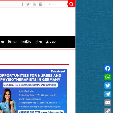
या
फिल्म
ज्योतिष
लेख
ई-पेपर
Fac
Wha
Twit
Tel
Emai