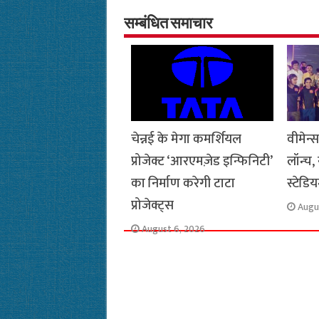
b
s
t
g
l
L
o
A
e
r
i
सम्बंधित समाचार
o
p
r
a
n
k
p
m
k
चेन्नई के मेगा कमर्शियल
वीमेन्
प्रोजेक्ट ‘आरएमज़ेड इन्फिनिटी’
लॉन्च,
का निर्माण करेगी टाटा
स्टेडि
प्रोजेक्ट्स
Augu
August 6, 2026