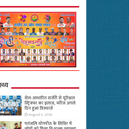
स्थ्य
सेल-आधारित सर्जरी से यूरिथ्रल
स्ट्रिक्चर का इलाज, मरीज अगले
दिन हुआ डिस्चार्ज
August 6, 2026
पतंजलि योगपीठ के शिविर में
लोगों को मिला नि:शुल्क स्वास्थ्य