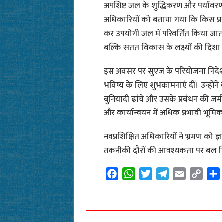
अपशिष्ट जल के शुद्धिकरण और पर्यावरणी
अधिकारियों को बताया गया कि किस प्रका
कर उपयोगी जल में परिवर्तित किया जात
बल्कि सतत विकास के लक्ष्यों की दिशा म
इस अवसर पर सुएज के परियोजना निदेशक
भविष्य के लिए शुभकामनाएं दीं। उन्होंन
बुनियादी ढांचे और उसके प्रबंधन की जमीन
और कार्यान्वयन में अधिक प्रभावी भूमिक
नवप्रशिक्षित अधिकारियों ने भ्रमण को ज
तकनीकी दौरों की आवश्यकता पर बल द
F
W
T
T
E
C
a
h
w
e
m
o
c
a
i
l
a
p
e
t
t
e
i
y