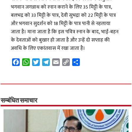
भगवान जगन्नाथ को स्नान कराने के लिए 35 मिट्टी के पात्र,
बलभद्र को 33 मिट्टी के पात्र, देवी सुभद्रा को 22 मिट्टी के पात्र
और भगवान सुदर्शन को 18 मिट्टी के पात्र पानी से नहलाया
जाता है। माना जाता है कि इस पवित्र स्नान के बाद, भाई-बहन
के देवताओं को बुखार हो जाता है और उन्हें दो सप्ताह की
अवधि के लिए एकांतवास में रखा जाता है।
F
W
T
T
E
C
S
a
h
w
e
m
o
h
c
a
i
l
a
p
a
e
t
t
e
i
y
r
b
s
t
g
l
L
e
o
A
e
r
i
सम्बंधित समाचार
o
p
r
a
n
k
p
m
k