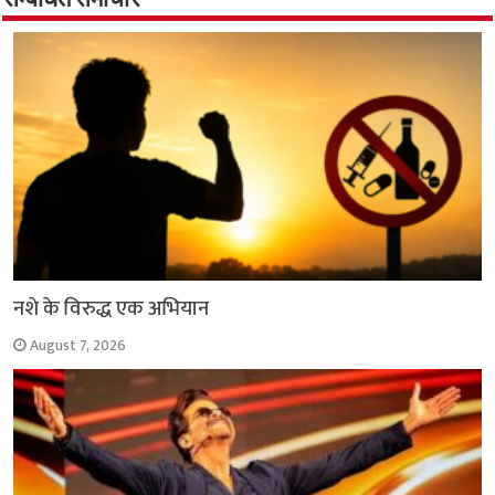
सम्बंधित समाचार
o
p
r
a
n
k
p
m
k
नशे के विरुद्ध एक अभियान
August 7, 2026