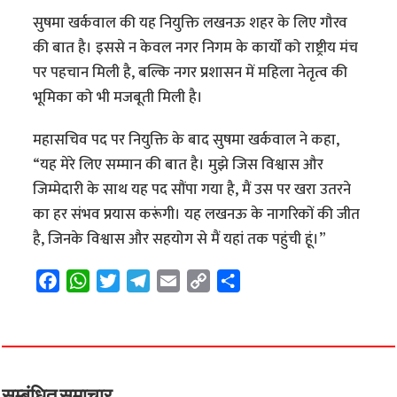
सुषमा खर्कवाल की यह नियुक्ति लखनऊ शहर के लिए गौरव
की बात है। इससे न केवल नगर निगम के कार्यों को राष्ट्रीय मंच
पर पहचान मिली है, बल्कि नगर प्रशासन में महिला नेतृत्व की
भूमिका को भी मजबूती मिली है।
महासचिव पद पर नियुक्ति के बाद सुषमा खर्कवाल ने कहा,
“यह मेरे लिए सम्मान की बात है। मुझे जिस विश्वास और
जिम्मेदारी के साथ यह पद सौंपा गया है, मैं उस पर खरा उतरने
का हर संभव प्रयास करूंगी। यह लखनऊ के नागरिकों की जीत
है, जिनके विश्वास और सहयोग से मैं यहां तक पहुंची हूं।”
F
W
T
T
E
C
S
a
h
w
e
m
o
h
c
a
i
l
a
p
a
e
t
t
e
i
y
r
b
s
t
g
l
L
e
o
A
e
r
i