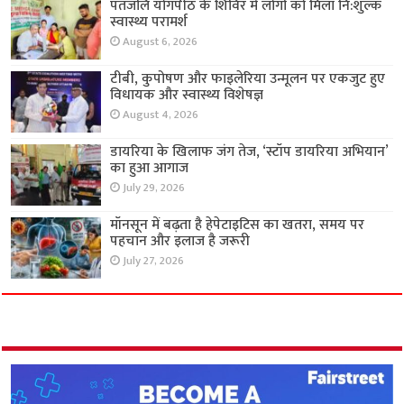
पतंजलि योगपीठ के शिविर में लोगों को मिला नि:शुल्क
स्वास्थ्य परामर्श
August 6, 2026
टीबी, कुपोषण और फाइलेरिया उन्मूलन पर एकजुट हुए
विधायक और स्वास्थ्य विशेषज्ञ
August 4, 2026
डायरिया के खिलाफ जंग तेज, ‘स्टॉप डायरिया अभियान’
का हुआ आगाज
July 29, 2026
मॉनसून में बढ़ता है हेपेटाइटिस का खतरा, समय पर
पहचान और इलाज है जरूरी
July 27, 2026