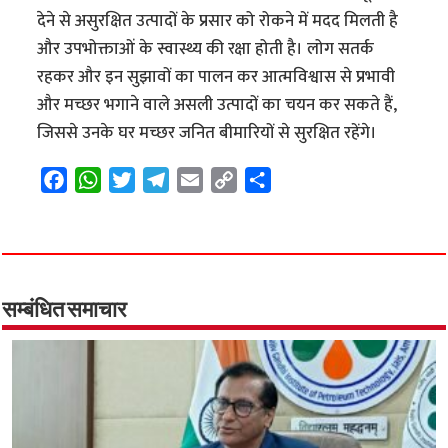
देने से असुरक्षित उत्पादों के प्रसार को रोकने में मदद मिलती है
और उपभोक्ताओं के स्वास्थ्य की रक्षा होती है। लोग सतर्क
रहकर और इन सुझावों का पालन कर आत्मविश्वास से प्रभावी
और मच्छर भगाने वाले असली उत्पादों का चयन कर सकते हैं,
जिससे उनके घर मच्छर जनित बीमारियों से सुरक्षित रहेंगे।
F
W
T
T
E
C
S
a
h
w
e
m
o
h
c
a
i
l
a
p
a
e
t
t
e
i
y
r
b
s
t
g
l
L
e
o
A
e
r
i
सम्बंधित समाचार
o
p
r
a
n
k
p
m
k