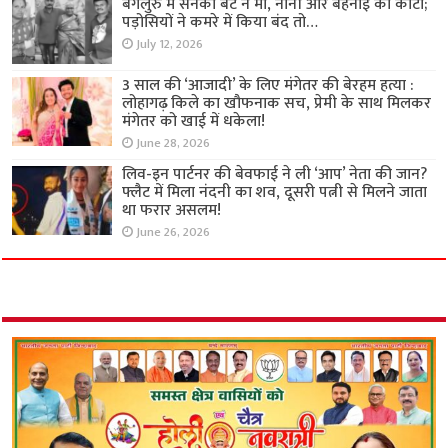
बेंगलुरु में सनकी बेटे ने मां, नानी और बहनोई को काटा;
पड़ोसियों ने कमरे में किया बंद तो…
July 12, 2026
3 साल की ‘आजादी’ के लिए मंगेतर की बेरहम हत्या :
लोहागढ़ किले का खौफनाक सच, प्रेमी के साथ मिलकर
मंगेतर को खाई में धकेला!
June 28, 2026
लिव-इन पार्टनर की बेवफाई ने ली ‘आप’ नेता की जान?
फ्लैट में मिला नंदनी का शव, दूसरी पत्नी से मिलने जाता
था फरार असलम!
June 26, 2026