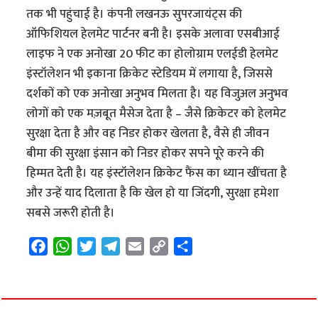
तक भी पहुंचाई है। कंपनी लखनऊ सुपरजायंट्स की
ऑफिशियल हेलमेट पार्टनर बनी है। इसके अलावा एसबीआई
लाइफ ने एक अनोखा 20 फीट का होलोग्राम एलईडी हेलमेट
इंस्टॉलेशन भी इकाना क्रिकेट स्टेडियम में लगाया है, जिससे
दर्शकों को एक अनोखा अनुभव मिलता है। यह विजुअल अनुभव
लोगों को एक मज़बूत मैसेज देता है – जैसे क्रिकेटर को हेलमेट
सुरक्षा देता है और वह निडर होकर खेलता है, वैसे ही जीवन
बीमा की सुरक्षा इंसान को निडर होकर सपने पूरे करने की
हिम्मत देती है। यह इंस्टॉलेशन क्रिकेट फैंस का ध्यान खींचता है
और उन्हें याद दिलाता है कि खेल हो या ज‌िंदगी, सुरक्षा हमेशा
सबसे जरूरी होती है।
F
W
T
T
E
C
S
a
h
w
e
m
o
h
c
a
i
l
a
p
a
e
t
t
e
i
y
r