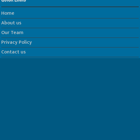
Home
About us
Our Team
Privacy Policy
Contact us
धर्म/ज्योतिष
फिल्म
Join us on Facebook
Follow us on Twitter
Website Developed by -
Prabhat Media Creations